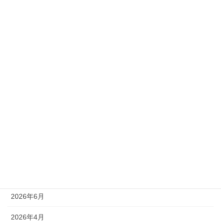
大成功、大盛況のＭＳＧ２０２５ (SPEED SKATING)
2025年3月4日
２０２８年以降は、２年ごとに
2024年8月13日
カテゴリー
News
世界マスターズゲームズ
アーカイブ
2026年6月
2026年4月