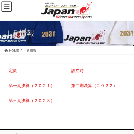
コ
ナ
ン
ビ
テ
ゲ
ン
ー
ツ
シ
ＩＲ情報
に
ョ
移
ン
動
に
HOME
ＩＲ情報
移
動
定款
設立時
第一期決算（２０２１）
第二期決算（２０２２）
第三期決算（２０２３）